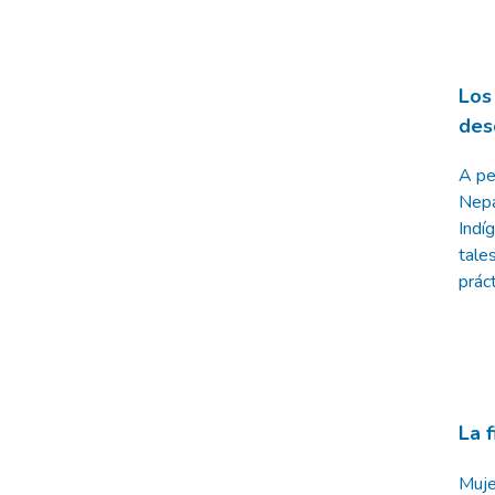
Los
des
A pe
Nepa
Indí
tale
prác
La 
Muje