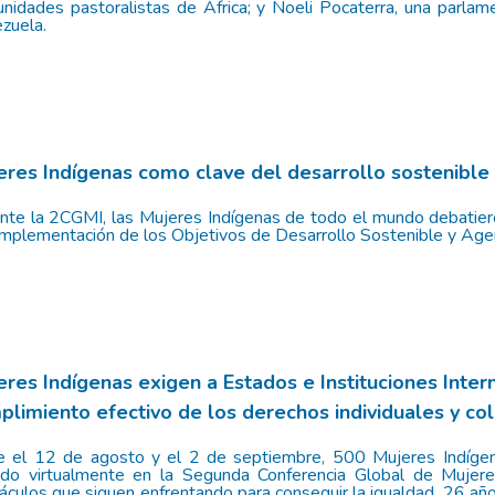
nidades pastoralistas de África; y Noeli Pocaterra, una parl
zuela.
eres Indígenas como clave del desarrollo sostenible
nte la 2CGMI, las Mujeres Indígenas de todo el mundo debatier
 implementación de los Objetivos de Desarrollo Sostenible y Ag
eres Indígenas exigen a Estados e Instituciones Inter
plimiento efectivo de los derechos individuales y col
e el 12 de agosto y el 2 de septiembre, 500 Mujeres Indíge
ido virtualmente en la Segunda Conferencia Global de Mujere
áculos que siguen enfrentando para conseguir la igualdad, 26 añ