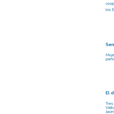
coop
los 
Sen
Muje
part
El 
Tres
Valk
Jaci