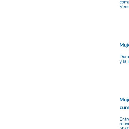
comu
Vene
Muj
Dura
y la
Muj
cum
Entr
reun
obst