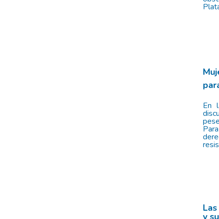
Plat
Muj
par
En l
disc
pese
Para
dere
resis
Las
y s