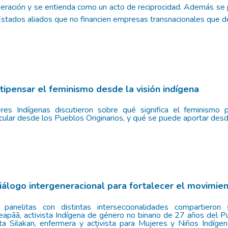
eración y se entienda como un acto de reciprocidad. Además se p
Estados aliados que no financien empresas transnacionales que de
tipensar el feminismo desde la visión indígena
res Indígenas discutieron sobre qué significa el feminismo p
icular desde los Pueblos Originarios, y qué se puede aportar des
diálogo intergeneracional para fortalecer el movimie
 panelitas con distintas interseccionalidades compartieron
eapāā, activista Indígena de género no binario de 27 años del P
nta Silakan, enfermera y activista para Mujeres y Niños Indíge