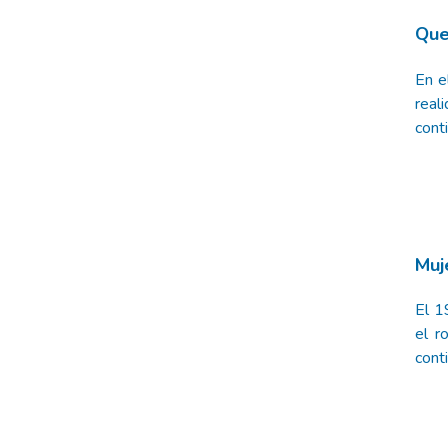
Que
En e
real
conti
Muj
El 1
el r
cont