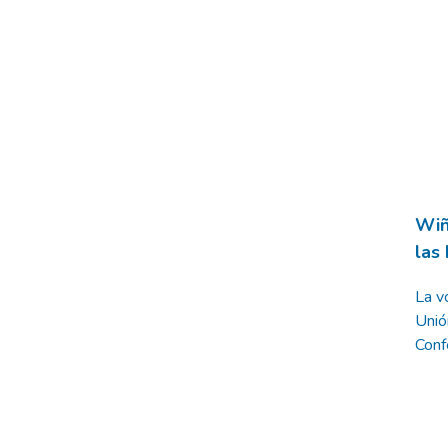
Wiñ
las
La v
Unió
Conf