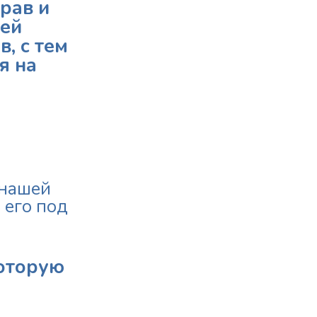
рав и
тей
, с тем
я на
 нашей
 его под
которую