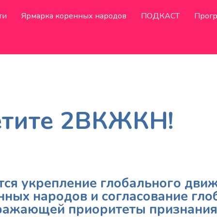
ти
Ярмарка коренных народов
ПОДКАСТ
Прог
етите 2ВКЖКН!
тся укрепление глобального дви
нных народов и согласование гло
тражающей приоритеты признания