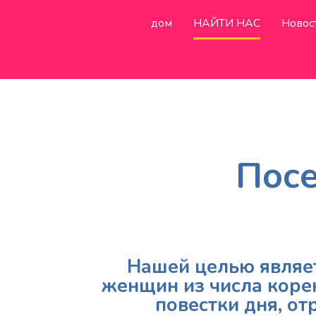
дом
НАЙТИ НАС
Новос
Пос
Нашей целью являе
женщин из числа коре
повестки дня, о