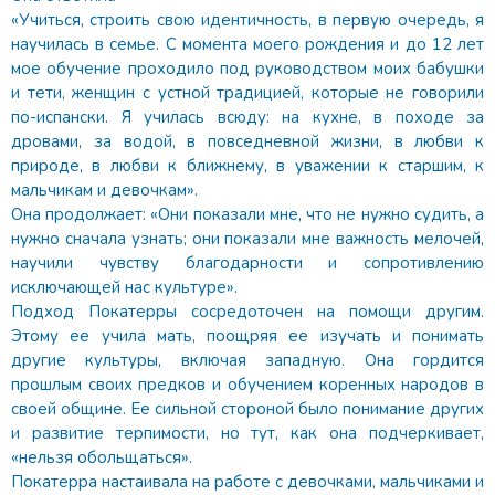
«Учиться, строить свою идентичность, в первую очередь, я
научилась в семье. С момента моего рождения и до 12 лет
мое обучение проходило под руководством моих бабушки
и тети, женщин с устной традицией, которые не говорили
по-испански. Я училась всюду: на кухне, в походе за
дровами, за водой, в повседневной жизни, в любви к
природе, в любви к ближнему, в уважении к старшим, к
мальчикам и девочкам».
Она продолжает: «Они показали мне, что не нужно судить, а
нужно сначала узнать; они показали мне важность мелочей,
научили чувству благодарности и сопротивлению
исключающей нас культуре».
Подход Покатерры сосредоточен на помощи другим.
Этому ее учила мать, поощряя ее изучать и понимать
другие культуры, включая западную. Она гордится
прошлым своих предков и обучением коренных народов в
своей общине. Ее сильной стороной было понимание других
и развитие терпимости, но тут, как она подчеркивает,
«нельзя обольщаться».
Покатерра настаивала на работе с девочками, мальчиками и