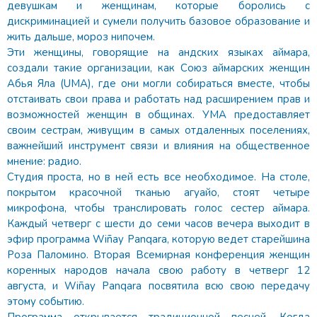
девушкам и женщинам, которые боролись с
дискриминацией и сумели получить базовое образование и
жить дальше, мороз нипочем.
Эти женщины, говорящие на андских языках аймара,
создали такие организации, как Союз аймарских женщин
Абья Яла (UMA), где они могли собираться вместе, чтобы
отстаивать свои права и работать над расширением прав и
возможностей женщин в общинах. УМА предоставляет
своим сестрам, живущим в самых отдаленных поселениях,
важнейший инструмент связи и влияния на общественное
мнение: радио.
Студия проста, но в ней есть все необходимое. На столе,
покрытом красочной тканью агуайо, стоят четыре
микрофона, чтобы транслировать голос сестер аймара.
Каждый четверг с шести до семи часов вечера выходит в
эфир программа Wiñay Panqara, которую ведет старейшина
Роза Паломино. Вторая Всемирная конференция женщин
коренных народов начала свою работу в четверг 12
августа, и Wiñay Panqara посвятила всю свою передачу
этому событию.