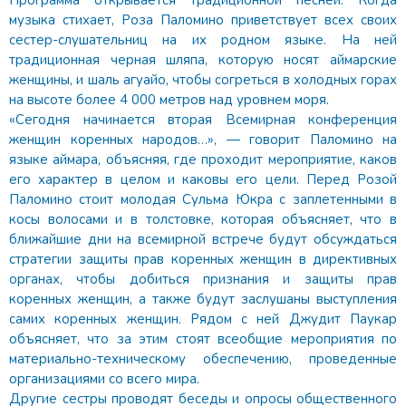
Программа открывается традиционной песней. Когда
музыка стихает, Роза Паломино приветствует всех своих
сестер-слушательниц на их родном языке. На ней
традиционная черная шляпа, которую носят аймарские
женщины, и шаль агуайо, чтобы согреться в холодных горах
на высоте более 4 000 метров над уровнем моря.
«Сегодня начинается вторая Всемирная конференция
женщин коренных народов…», — говорит Паломино на
языке аймара, объясняя, где проходит мероприятие, каков
его характер в целом и каковы его цели. Перед Розой
Паломино стоит молодая Сульма Юкра с заплетенными в
косы волосами и в толстовке, которая объясняет, что в
ближайшие дни на всемирной встрече будут обсуждаться
стратегии защиты прав коренных женщин в директивных
органах, чтобы добиться признания и защиты прав
коренных женщин, а также будут заслушаны выступления
самих коренных женщин. Рядом с ней Джудит Паукар
объясняет, что за этим стоят всеобщие мероприятия по
материально-техническому обеспечению, проведенные
организациями со всего мира.
Другие сестры проводят беседы и опросы общественного