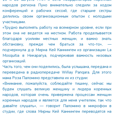
народов региона Пуно внимательно следили за ходом
конференций и рабочих сессий, где старшие сестры
делились своим организационным опытом с молодыми
участницами.
«Трудно выполнять работу на всемирном уровне, если при
этом она не ведется на местном. Работа проделывается
благодаря усилиям местных женщин, и важно знать
обстановку, прежде чем браться за что-то», —
подчеркнула д-р Мирна Кей Каннингем из организации La
Mosquitia в Никарагуа, подчеркивая важность низовых
организаций.
Часть того, чем они поделились, была услышана, передана и
переведена в радиопередаче Wiñay Panqara. Для этого
мама Роза Паломино представила их из студии:
«Внимание, пожалуйста, соблюдайте тишину, сейчас мы
будем слушать великую женщину и лидера коренных
народов, которая очень привержена процессам женщин
коренных народов и является для меня учителем, так что
давайте слушать», — говорит Паломино в микрофон в
студии, где слова Мирны Кей Каннингем переводятся на