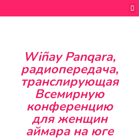
Ярмарка коренных народов
Wiñay Panqara,
радиопередача,
транслирующая
Всемирную
конференцию
для женщин
аймара на юге