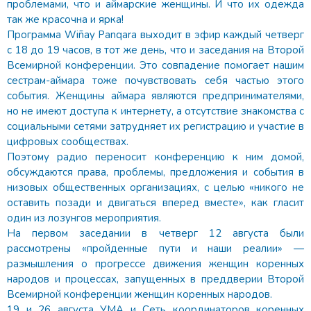
проблемами, что и аймарские женщины. И что их одежда
так же красочна и ярка!
Программа Wiñay Panqara выходит в эфир каждый четверг
с 18 до 19 часов, в тот же день, что и заседания на Второй
Всемирной конференции. Это совпадение помогает нашим
сестрам-аймара тоже почувствовать себя частью этого
события. Женщины аймара являются предпринимателями,
но не имеют доступа к интернету, а отсутствие знакомства с
социальными сетями затрудняет их регистрацию и участие в
цифровых сообществах.
Поэтому радио переносит конференцию к ним домой,
обсуждаются права, проблемы, предложения и события в
низовых общественных организациях, с целью «никого не
оставить позади и двигаться вперед вместе», как гласит
один из лозунгов мероприятия.
На первом заседании в четверг 12 августа были
рассмотрены «пройденные пути и наши реалии» —
размышления о прогрессе движения женщин коренных
народов и процессах, запущенных в преддверии Второй
Всемирной конференции женщин коренных народов.
19 и 26 августа УМА и Сеть координаторов коренных