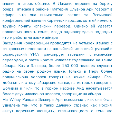
мнения в своих общинх. В Лакони, деревне на берегу
озера Титикака в районе Платерия, Эльвира Ари говорит в
эфире, что она внимательно следит за Всемирной
конференцией женщин коренных народов, хотя ей немного
трудно понять испанский перевод. Однако ей удается
полностью понять смысл, когда радиопередача подводит
итоги работы на языке аймара.
Заседания конференции проводятся на четырех языках с
синхронным переводом на английский, испанский, русский и
французский. УМА транслирует заседания с испанским
переводом, а затем кратко излагает содержание на языке
аймара. Как и Эльвира, более 150 000 человек слушают
радио на своем родном языке. Только в Перу более
полумиллиона человек говорят на языке аймара. Если
добавить к этому аймарские языки, на которых говорят в
Боливии и Чили, то в горном массиве Анд насчитывается
более двух миллионов человек, говорящих на аймара.
На Wiñay Panqara Эльвира Ари вспоминает, как она была
удивлена тем, что в таких далеких странах, как Россия,
живут коренные женщины, сталкивающиеся с теми же